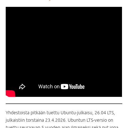
Yhdestoista pitkään tuettu Ubuntu-julkaisu, 26.04 LTS,
julkaistiin torstaina 23.4.2026. Ubuntun LTS-versio on
tuettu seuraavan 5 vuoden ajan ilmaiseksi sekä nyt jopa