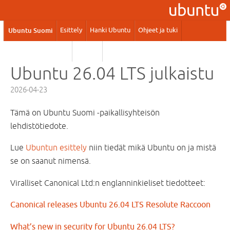
Ubuntu Suomi
Esittely
Hanki Ubuntu
Ohjeet ja tuki
Kaupalliset palvelut
Yhteisö
Ubuntu 26.04 LTS julkaistu
2026-04-23
Tämä on Ubuntu Suomi -paikallisyhteisön
lehdistötiedote.
Lue
Ubuntun esittely
niin tiedät mikä Ubuntu on ja mistä
se on saanut nimensä.
Viralliset Canonical Ltd:n englanninkieliset tiedotteet:
Canonical releases Ubuntu 26.04 LTS Resolute Raccoon
What’s new in security for Ubuntu 26.04 LTS?