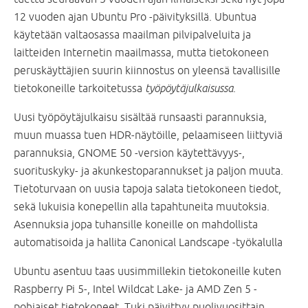
12 vuoden ajan Ubuntu Pro -päivityksillä. Ubuntua
käytetään valtaosassa maailman pilvipalveluita ja
laitteiden Internetin maailmassa, mutta tietokoneen
peruskäyttäjien suurin kiinnostus on yleensä tavallisille
tietokoneille tarkoitetussa
työpöytäjulkaisussa
.
Uusi työpöytäjulkaisu sisältää runsaasti parannuksia,
muun muassa tuen HDR-näytöille, pelaamiseen liittyviä
parannuksia, GNOME 50 -version käytettävyys-,
suorituskyky- ja akunkestoparannukset ja paljon muuta.
Tietoturvaan on uusia tapoja salata tietokoneen tiedot,
sekä lukuisia konepellin alla tapahtuneita muutoksia.
Asennuksia jopa tuhansille koneille on mahdollista
automatisoida ja hallita Canonical Landscape -työkalulla
Ubuntu asentuu taas uusimmillekin tietokoneille kuten
Raspberry Pi 5-, Intel Wildcat Lake- ja AMD Zen 5 -
pohjaiset tietokoneet. Tuki päivittyy puolivuosittain