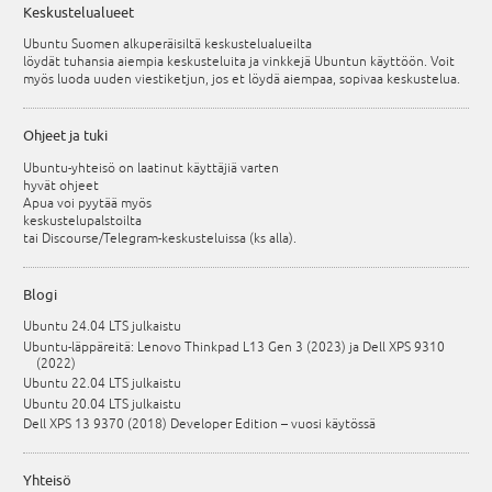
Keskustelualueet
Ubuntu Suomen alkuperäisiltä keskustelualueilta
löydät tuhansia aiempia keskusteluita ja vinkkejä Ubuntun käyttöön. Voit
myös luoda uuden viestiketjun, jos et löydä aiempaa, sopivaa keskustelua.
Ohjeet ja tuki
Ubuntu-yhteisö on laatinut käyttäjiä varten
hyvät ohjeet
Apua voi pyytää myös
keskustelupalstoilta
tai Discourse/Telegram-keskusteluissa (ks alla).
Blogi
Ubuntu 24.04 LTS julkaistu
Ubuntu-läppäreitä: Lenovo Thinkpad L13 Gen 3 (2023) ja Dell XPS 9310
(2022)
Ubuntu 22.04 LTS julkaistu
Ubuntu 20.04 LTS julkaistu
Dell XPS 13 9370 (2018) Developer Edition – vuosi käytössä
Yhteisö