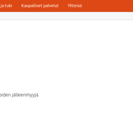
ja tuki
Kaupalliset palvelut
Yhteisö
iden jälleenmyyjä.