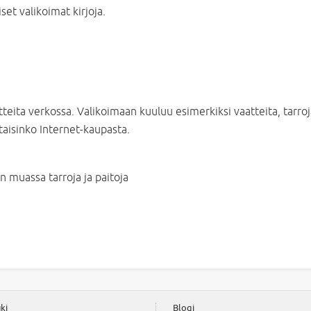
et valikoimat kirjoja.
tteita verkossa. Valikoimaan kuuluu esimerkiksi vaatteita, tarr
taisinko Internet-kaupasta.
un muassa tarroja ja paitoja
ki
Blogi